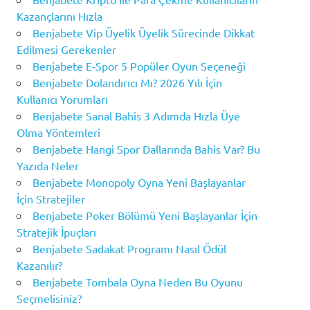
Kazançlarını Hızla
Benjabete Vip Üyelik Üyelik Sürecinde Dikkat
Edilmesi Gerekenler
Benjabete E-Spor 5 Popüler Oyun Seçeneği
Benjabete Dolandırıcı Mı? 2026 Yılı İçin
Kullanıcı Yorumları
Benjabete Sanal Bahis 3 Adımda Hızla Üye
Olma Yöntemleri
Benjabete Hangi Spor Dallarında Bahis Var? Bu
Yazıda Neler
Benjabete Monopoly Oyna Yeni Başlayanlar
İçin Stratejiler
Benjabete Poker Bölümü Yeni Başlayanlar İçin
Stratejik İpuçları
Benjabete Sadakat Programı Nasıl Ödül
Kazanılır?
Benjabete Tombala Oyna Neden Bu Oyunu
Seçmelisiniz?