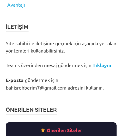
Avantajı
İLETIŞIM
Site sahibi ile iletişime geçmek için aşağıda yer alan
yöntemleri kullanabilirsiniz.
Teams üzerinden mesaj göndermek için
Tıklayın
E-posta
göndermek için
bahisrehberim7@gmail.com
adresini kullanın.
ÖNERILEN SITELER
Önerilen Siteler