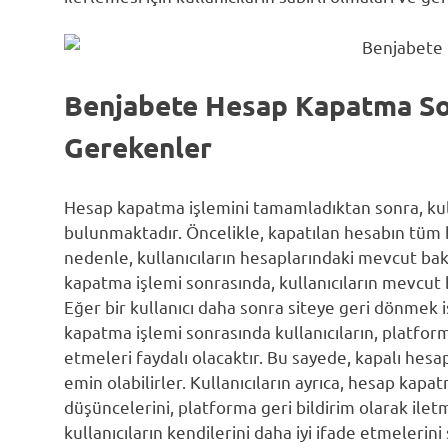
Benjabete Hesap Kapatma Son
Gerekenler
Hesap kapatma işlemini tamamladıktan sonra, kull
bulunmaktadır. Öncelikle, kapatılan hesabın tüm bilg
nedenle, kullanıcıların hesaplarındaki mevcut bak
kapatma işlemi sonrasında, kullanıcıların mevcut
Eğer bir kullanıcı daha sonra siteye geri dönmek i
kapatma işlemi sonrasında kullanıcıların, platforma
etmeleri faydalı olacaktır. Bu sayede, kapalı hesap
emin olabilirler. Kullanıcıların ayrıca, hesap kapat
düşüncelerini, platforma geri bildirim olarak ilet
kullanıcıların kendilerini daha iyi ifade etmeler