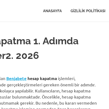
ANASAYFA
GIZLILIK POLITIKASI
apatma 1. Adımda
r2. 2026
alan
işlemleri,
Benjabete
hesap kapatma
inde gerçekleştirmeleri gereken önemli bir adımdır.
 kolayca yapılabilir. Kullanıcıların, hesap kapatma
ususlar bulunmaktadır. Öncelikle, hesap kapatma
unutmamak gerekir. Bu nedenle, bu kararı vermeden
sap kapatma işlemine geçmeden önce hesaplarının