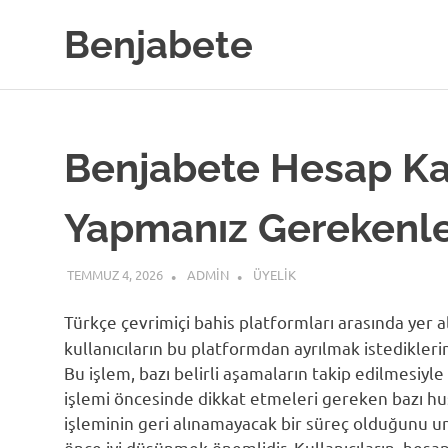
Skip
Benjabete
to
content
Benjabete Hesap K
Yapmanız Gerekenle
TEMMUZ 4, 2026
ADMIN
ÜYELIK
Türkçe çevrimiçi bahis platformları arasında yer 
kullanıcıların bu platformdan ayrılmak istedikler
Bu işlem, bazı belirli aşamaların takip edilmesiyle
işlemi öncesinde dikkat etmeleri gereken bazı h
işleminin geri alınamayacak bir süreç olduğunu 
önce iyi düşünmek önemlidir. Kullanıcıların, he