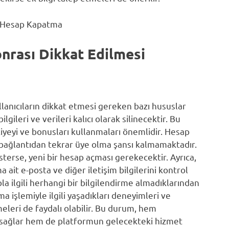
rası Dikkat Edilmesi
anıcıların dikkat etmesi gereken bazı hususlar
ileri ve verileri kalıcı olarak silinecektir. Bu
iyeyi ve bonusları kullanmaları önemlidir. Hesap
 bağlantıdan tekrar üye olma şansı kalmamaktadır.
sterse, yeni bir hesap açması gerekecektir. Ayrıca,
 ait e-posta ve diğer iletişim bilgilerini kontrol
la ilgili herhangi bir bilgilendirme almadıklarından
ma işlemiyle ilgili yaşadıkları deneyimleri ve
meleri de faydalı olabilir. Bu durum, hem
ini sağlar hem de platformun gelecekteki hizmet