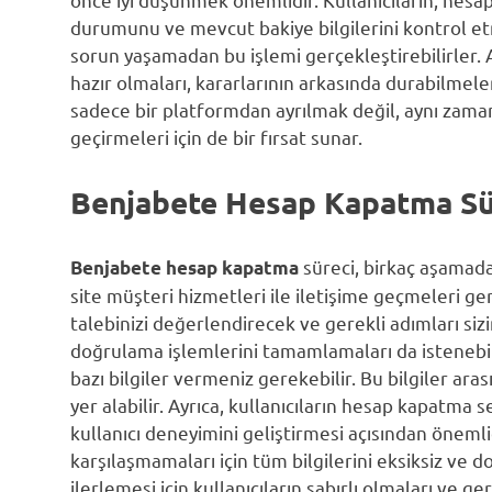
durumunu ve mevcut bakiye bilgilerini kontrol et
sorun yaşamadan bu işlemi gerçekleştirebilirler. Ay
hazır olmaları, kararlarının arkasında durabilmel
sadece bir platformdan ayrılmak değil, aynı zaman
geçirmeleri için de bir fırsat sunar.
Benjabete Hesap Kapatma Sü
süreci, birkaç aşamada
Benjabete hesap kapatma
site müşteri hizmetleri ile iletişime geçmeleri 
talebinizi değerlendirecek ve gerekli adımları sizi
doğrulama işlemlerini tamamlamaları da istenebili
bazı bilgiler vermeniz gerekebilir. Bu bilgiler arası
yer alabilir. Ayrıca, kullanıcıların hesap kapatma 
kullanıcı deneyimini geliştirmesi açısından önemli
karşılaşmamaları için tüm bilgilerini eksiksiz ve do
ilerlemesi için kullanıcıların sabırlı olmaları ve ge