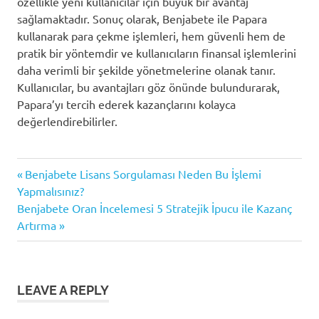
özellikle yeni kullanıcılar için büyük bir avantaj
sağlamaktadır. Sonuç olarak, Benjabete ile Papara
kullanarak para çekme işlemleri, hem güvenli hem de
pratik bir yöntemdir ve kullanıcıların finansal işlemlerini
daha verimli bir şekilde yönetmelerine olanak tanır.
Kullanıcılar, bu avantajları göz önünde bulundurarak,
Papara’yı tercih ederek kazançlarını kolayca
değerlendirebilirler.
Benjabete
Previous
Yazı
Benjabete Lisans Sorgulaması Neden Bu İşlemi
Para
Post:
Yapmalısınız?
Çekme
gezinmesi
Next
Benjabete Oran İncelemesi 5 Stratejik İpucu ile Kazanç
Dijital
Post:
Artırma
cüzdan
hizmeti
Papara
işlemleri
LEAVE A REPLY