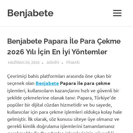
Skip
to
Benjabete
MENU
content
Benjabete Papara İle Para Çekme
2026 Yılı İçin En İyi Yöntemler
HAZIRAN 26, 2026
ADMIN
FINANS
Çevrimiçi bahis platformları arasında öne çıkan bir
seçenek olan
Benjabete
Papara ile para çekme
işlemleri, kullanıcıların kazançlarını hızlı ve güvenli bir
şekilde çekmelerine olanak tanır. Papara, Türkiye’de
popüler bir dijital cüzdan hizmetidir ve bu sayede,
kullanıcılar için para çekme işlemleri oldukça kolay hale
gelmiştir. İlk olarak, söz konusu siteye üye olmanız ve
gerekli kimlik doğrulama işlemlerini tamamlamanız
gerekmektedir. Bu adımlar, işlemlerinizin güvenliği