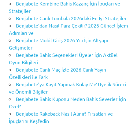
Benjabete Kombine Bahis Kazanç İçin İpuçları ve
Stratejiler
Benjabete Canlı Tombala 2026daki En İyi Stratejiler
Benjabete’dan Nasıl Para Çekilir? 2026 Güncel İşlem
Adımları ve
Benjabete Mobil Giriş 2026 Yılı İçin Altyapı
Gelişmeleri
Benjabete Bahis Seçenekleri Üyeler İçin Aktüel
Oyun Bilgileri
Benjabete Canlı Maç İzle 2026 Canlı Yayın
Özellikleri ile Fark
Benjabete’ya Kayıt Yapmak Kolay Mı? Üyelik Süreci
ve Önemli Bilgiler
Benjabete Bahis Kuponu Neden Bahis Severler İçin
Özel?
Benjabete Rakeback Nasıl Alınır? Fırsatları ve
İpuçlarını Keşfedin