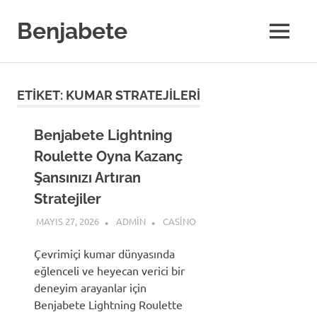
Skip
to
Benjabete
MENU
content
ETIKET:
KUMAR STRATEJILERI
Benjabete Lightning
Roulette Oyna Kazanç
Şansınızı Artıran
Stratejiler
MAYIS 27, 2026
ADMIN
CASINO
Çevrimiçi kumar dünyasında
eğlenceli ve heyecan verici bir
deneyim arayanlar için
Benjabete Lightning Roulette