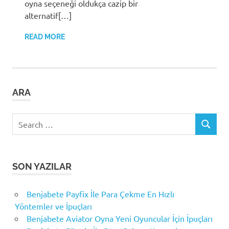
oyna seçeneği oldukça cazip bir
alternatif[…]
READ MORE
ARA
Search
SEARCH
for:
SON YAZILAR
Benjabete Payfix İle Para Çekme En Hızlı
Yöntemler ve İpuçları
Benjabete Aviator Oyna Yeni Oyuncular İçin İpuçları