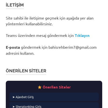
İLETIŞIM
Site sahibi ile iletişime geçmek için aşağıda yer alan
yöntemleri kullanabilirsiniz.
Teams üzerinden mesaj göndermek için
Tıklayın
E-posta
göndermek için
bahisrehberim7@gmail.com
adresini kullanın.
ÖNERILEN SITELER
Önerilen Siteler
➤ Ajaxbet Giriş
➤ Sheratonking Giriş