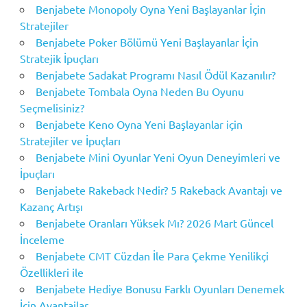
Benjabete Monopoly Oyna Yeni Başlayanlar İçin
Stratejiler
Benjabete Poker Bölümü Yeni Başlayanlar İçin
Stratejik İpuçları
Benjabete Sadakat Programı Nasıl Ödül Kazanılır?
Benjabete Tombala Oyna Neden Bu Oyunu
Seçmelisiniz?
Benjabete Keno Oyna Yeni Başlayanlar için
Stratejiler ve İpuçları
Benjabete Mini Oyunlar Yeni Oyun Deneyimleri ve
İpuçları
Benjabete Rakeback Nedir? 5 Rakeback Avantajı ve
Kazanç Artışı
Benjabete Oranları Yüksek Mı? 2026 Mart Güncel
İnceleme
Benjabete CMT Cüzdan İle Para Çekme Yenilikçi
Özellikleri ile
Benjabete Hediye Bonusu Farklı Oyunları Denemek
İçin Avantajlar