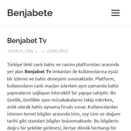
Skip
to
Benjabete
MENU
content
Benjabet Tv
OCAK 31, 2026
GENEL BILGI
Türkiye’deki canlı bahis ve casino platformları arasında
yer alan
Benjabet Tv
imkanları ile kullanıcılarına eşsiz
bir izleme ve bahis deneyimi sunmaktadır. Platform,
kullanıcıların canlı maçları izlerken aynı zamanda bahis
yapmalarını sağlayan interaktif bir yapıya sahiptir. Bu
özellik, özellikle spor müsabakalarını takip ederken,
anlık olarak bahis oynama fırsatı sunar. Kullanıcılardan
istenen temel bilgiler arasında isim, soy isim ve doğum
tarihi gibi standart bilgiler bulunmaktadır. Bu bilgilerin
doğru bir şekilde girilmesi, ileriye dönük herhangi bir