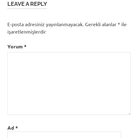
LEAVE A REPLY
E-posta adresiniz yayınlanmayacak.
Gerekli alanlar
*
ile
işaretlenmişlerdir
Yorum
*
Ad
*