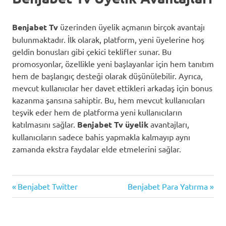
Benjabet Tv
üzerinden üyelik açmanın birçok avantajı
bulunmaktadır. İlk olarak, platform, yeni üyelerine hoş
geldin bonusları gibi çekici teklifler sunar. Bu
promosyonlar, özellikle yeni başlayanlar için hem tanıtım
hem de başlangıç desteği olarak düşünülebilir. Ayrıca,
mevcut kullanıcılar her davet ettikleri arkadaş için bonus
kazanma şansına sahiptir. Bu, hem mevcut kullanıcıları
teşvik eder hem de platforma yeni kullanıcıların
katılmasını sağlar.
Benjabet Tv üyelik
avantajları,
kullanıcıların sadece bahis yapmakla kalmayıp aynı
zamanda ekstra faydalar elde etmelerini sağlar.
Previous
Next
Yazı
Benjabet Twitter
Benjabet Para Yatırma
Post:
Post:
gezinmesi