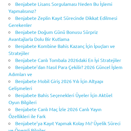
Benjabete Lisans Sorgulaması Neden Bu İşlemi
Yapmalısınız?
Benjabete Zeplin Kayıt Sürecinde Dikkat Edilmesi
Gerekenler
Benjabete Doğum Günü Bonusu Sürpriz
Avantajlarla Dolu Bir Kutlama
Benjabete Kombine Bahis Kazanç İçin İpuçları ve
Stratejiler
Benjabete Canlı Tombala 2026daki En İyi Stratejiler
Benjabete’dan Nasıl Para Çekilir? 2026 Güncel İşlem
Adımları ve
Benjabete Mobil Giriş 2026 Yılı İçin Altyapı
Gelişmeleri
Benjabete Bahis Seçenekleri Üyeler İçin Aktüel
Oyun Bilgileri
Benjabete Canlı Maç İzle 2026 Canlı Yayın
Özellikleri ile Fark
Benjabete’ya Kayıt Yapmak Kolay Mı? Üyelik Süreci
ve Önemli Bilgiler