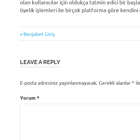
olan kullanıcılar için oldukça tatmin edici bir baş
üyelik işlemleri ile birçok platforma göre kendi
Previous
Yazı
Benjabet Giriş
Post:
gezinmesi
LEAVE A REPLY
E-posta adresiniz yayınlanmayacak.
Gerekli alanlar
*
il
Yorum
*