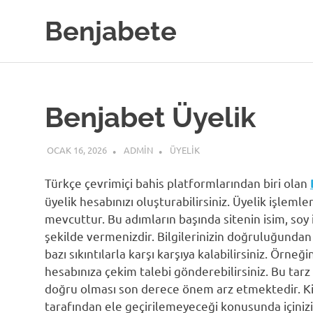
Skip
Benjabete
to
content
Benjabet Üyelik
OCAK 16, 2026
ADMIN
ÜYELIK
Türkçe çevrimiçi bahis platformlarından biri olan
üyelik hesabınızı oluşturabilirsiniz. Üyelik işleml
mevcuttur. Bu adımların başında sitenin isim, soy i
şekilde vermenizdir. Bilgilerinizin doğruluğundan 
bazı sıkıntılarla karşı karşıya kalabilirsiniz. Örn
hesabınıza çekim talebi gönderebilirsiniz. Bu tarz
doğru olması son derece önem arz etmektedir. Kişi
tarafından ele geçirilemeyeceği konusunda içinizi r