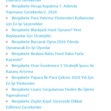
Benjabete Hesap Kapatma 1. Adımda
Yapmanız Gerekenler2. 2026
Benjabete Para Yatırma Yöntemleri Kullanıcılar
için En İyi Seçenekler
Benjabete Blackjack Nasıl Oynanır? Yeni
Başlayanlar İçin Stratejiler
Benjabete Baccarat Oyna 2026 Yılında
Oynanacak En İyi Oyunlar
Benjabete Bedava Bahis Nasıl Daha Fazla
Kazanılır?
Benjabete Oran İncelemesi 5 Stratejik İpucu ile
Kazanç Artırma
Benjabete Papara İle Para Çekme 2026 Yılı İçin
En İyi Yöntemler
Benjabete Lisans Sorgulaması Neden Bu İşlemi
Yapmalısınız?
Benjabete Zeplin Kayıt Sürecinde Dikkat
Edilmesi Gerekenler