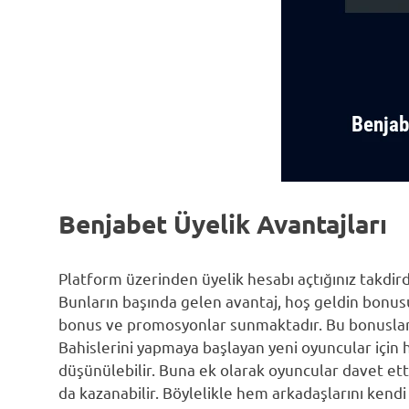
Benjabet Üyelik Avantajları
Platform üzerinden üyelik hesabı açtığınız takdird
Bunların başında gelen avantaj, hoş geldin bonusu
bonus ve promosyonlar sunmaktadır. Bu bonuslar oy
Bahislerini yapmaya başlayan yeni oyuncular için 
düşünülebilir. Buna ek olarak oyuncular davet ett
da kazanabilir. Böylelikle hem arkadaşlarını kendi