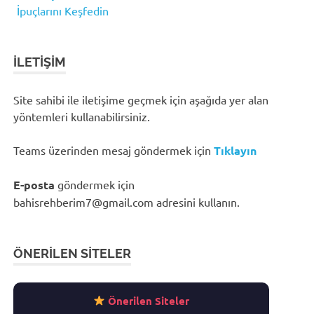
İpuçlarını Keşfedin
İLETIŞIM
Site sahibi ile iletişime geçmek için aşağıda yer alan
yöntemleri kullanabilirsiniz.
Teams üzerinden mesaj göndermek için
Tıklayın
E-posta
göndermek için
bahisrehberim7@gmail.com
adresini kullanın.
ÖNERILEN SITELER
Önerilen Siteler