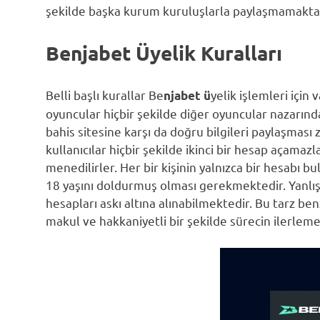
şekilde başka kurum kuruluşlarla paylaşmamaktad
Benjabet Üyelik Kuralları
Belli başlı kurallar Be
yelik işlemleri için
njabet ü
oyuncular hiçbir şekilde diğer oyuncular nazarınd
bahis sitesine karşı da doğru bilgileri paylaşması
kullanıcılar hiçbir şekilde ikinci bir hesap açamazl
menedilirler. Her bir kişinin yalnızca bir hesabı bul
18 yaşını doldurmuş olması gerekmektedir. Yanlış
hesapları askı altına alınabilmektedir. Bu tarz ben
makul ve hakkaniyetli bir şekilde sürecin ilerleme