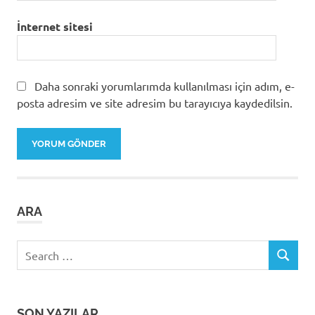
İnternet sitesi
Daha sonraki yorumlarımda kullanılması için adım, e-
posta adresim ve site adresim bu tarayıcıya kaydedilsin.
ARA
Search
SEARCH
for:
SON YAZILAR