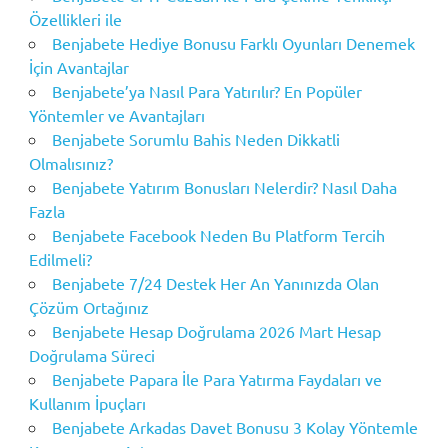
Özellikleri ile
Benjabete Hediye Bonusu Farklı Oyunları Denemek
İçin Avantajlar
Benjabete’ya Nasıl Para Yatırılır? En Popüler
Yöntemler ve Avantajları
Benjabete Sorumlu Bahis Neden Dikkatli
Olmalısınız?
Benjabete Yatırım Bonusları Nelerdir? Nasıl Daha
Fazla
Benjabete Facebook Neden Bu Platform Tercih
Edilmeli?
Benjabete 7/24 Destek Her An Yanınızda Olan
Çözüm Ortağınız
Benjabete Hesap Doğrulama 2026 Mart Hesap
Doğrulama Süreci
Benjabete Papara İle Para Yatırma Faydaları ve
Kullanım İpuçları
Benjabete Arkadas Davet Bonusu 3 Kolay Yöntemle