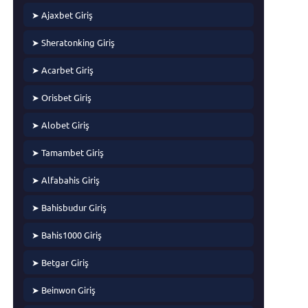
➤ Ajaxbet Giriş
➤ Sheratonking Giriş
➤ Acarbet Giriş
➤ Orisbet Giriş
➤ Alobet Giriş
➤ Tamambet Giriş
➤ Alfabahis Giriş
➤ Bahisbudur Giriş
➤ Bahis1000 Giriş
➤ Betgar Giriş
➤ Beinwon Giriş