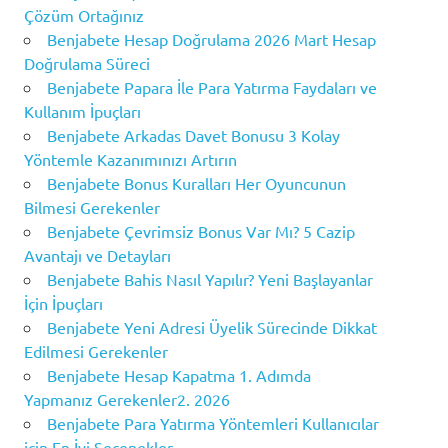
Çözüm Ortağınız
Benjabete Hesap Doğrulama 2026 Mart Hesap
Doğrulama Süreci
Benjabete Papara İle Para Yatırma Faydaları ve
Kullanım İpuçları
Benjabete Arkadas Davet Bonusu 3 Kolay
Yöntemle Kazanımınızı Artırın
Benjabete Bonus Kuralları Her Oyuncunun
Bilmesi Gerekenler
Benjabete Çevrimsiz Bonus Var Mı? 5 Cazip
Avantajı ve Detayları
Benjabete Bahis Nasıl Yapılır? Yeni Başlayanlar
İçin İpuçları
Benjabete Yeni Adresi Üyelik Sürecinde Dikkat
Edilmesi Gerekenler
Benjabete Hesap Kapatma 1. Adımda
Yapmanız Gerekenler2. 2026
Benjabete Para Yatırma Yöntemleri Kullanıcılar
için En İyi Seçenekler