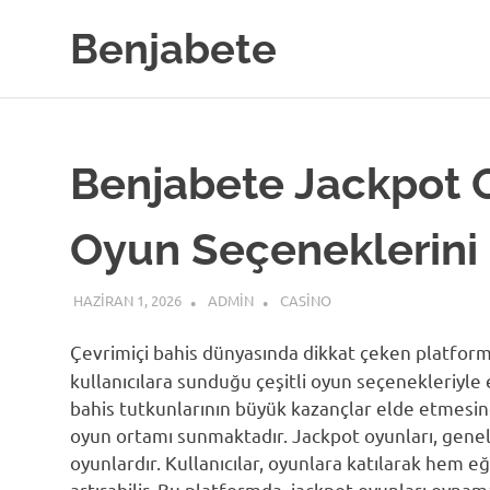
Skip
Benjabete
to
content
Benjabete Jackpot Oy
Oyun Seçeneklerini
HAZIRAN 1, 2026
ADMIN
CASINO
Çevrimiçi bahis dünyasında dikkat çeken platform
kullanıcılara sunduğu çeşitli oyun seçenekleriyle
bahis tutkunlarının büyük kazançlar elde etmesin
oyun ortamı sunmaktadır. Jackpot oyunları, genel
oyunlardır. Kullanıcılar, oyunlara katılarak hem e
artırabilir. Bu platformda, jackpot oyunları oynam