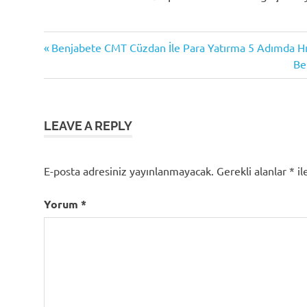
bahis
Previous
Yazı
Benjabete CMT Cüzdan İle Para Yatırma 5 Adımda Hı
platformları
Post:
Ne
Be
gezinmesi
büyük
Po
kazançlar
çevrimiçi
jackpot
LEAVE A REPLY
oyunları
E-posta adresiniz yayınlanmayacak.
Gerekli alanlar
*
il
Yorum
*