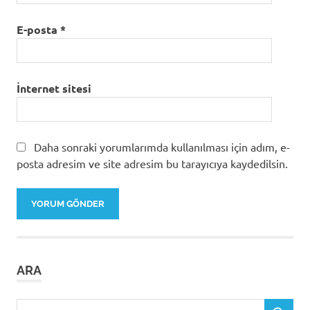
E-posta
*
İnternet sitesi
Daha sonraki yorumlarımda kullanılması için adım, e-
posta adresim ve site adresim bu tarayıcıya kaydedilsin.
ARA
Search