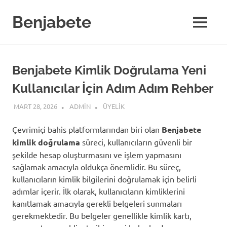
Skip
to
Benjabete
MENU
content
Benjabete Kimlik Doğrulama Yeni
Kullanıcılar İçin Adım Adım Rehber
MART 28, 2026
ADMIN
ÜYELIK
Çevrimiçi bahis platformlarından biri olan
Benjabete
kimlik doğrulama
süreci, kullanıcıların güvenli bir
şekilde hesap oluşturmasını ve işlem yapmasını
sağlamak amacıyla oldukça önemlidir. Bu süreç,
kullanıcıların kimlik bilgilerini doğrulamak için belirli
adımlar içerir. İlk olarak, kullanıcıların kimliklerini
kanıtlamak amacıyla gerekli belgeleri sunmaları
gerekmektedir. Bu belgeler genellikle kimlik kartı,