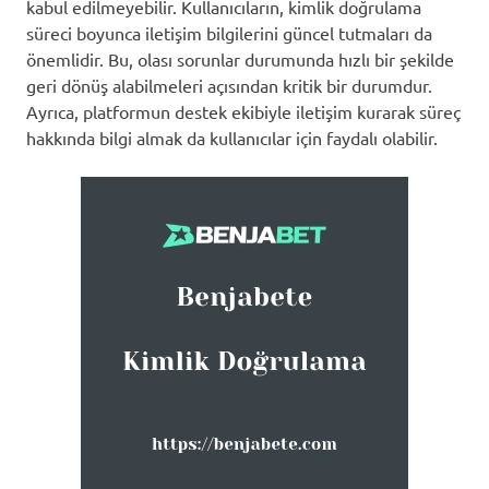
kabul edilmeyebilir. Kullanıcıların, kimlik doğrulama
süreci boyunca iletişim bilgilerini güncel tutmaları da
önemlidir. Bu, olası sorunlar durumunda hızlı bir şekilde
geri dönüş alabilmeleri açısından kritik bir durumdur.
Ayrıca, platformun destek ekibiyle iletişim kurarak süreç
hakkında bilgi almak da kullanıcılar için faydalı olabilir.