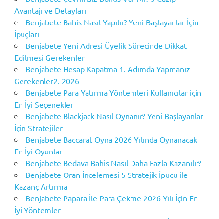
Avantajı ve Detayları
Benjabete Bahis Nasıl Yapılır? Yeni Başlayanlar İçin
İpuçları
Benjabete Yeni Adresi Üyelik Sürecinde Dikkat
Edilmesi Gerekenler
Benjabete Hesap Kapatma 1. Adımda Yapmanız
Gerekenler2. 2026
Benjabete Para Yatırma Yöntemleri Kullanıcılar için
En İyi Seçenekler
Benjabete Blackjack Nasıl Oynanır? Yeni Başlayanlar
İçin Stratejiler
Benjabete Baccarat Oyna 2026 Yılında Oynanacak
En İyi Oyunlar
Benjabete Bedava Bahis Nasıl Daha Fazla Kazanılır?
Benjabete Oran İncelemesi 5 Stratejik İpucu ile
Kazanç Artırma
Benjabete Papara İle Para Çekme 2026 Yılı İçin En
İyi Yöntemler