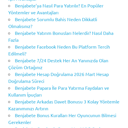
Benjabete’ya Nasıl Para Yatırılır? En Popüler
Yöntemler ve Avantajları
Benjabete Sorumlu Bahis Neden Dikkatli
Olmalısınız?
Benjabete Yatırım Bonusları Nelerdir? Nasıl Daha
Fazla
Benjabete Facebook Neden Bu Platform Tercih
Edilmeli?
Benjabete 7/24 Destek Her An Yanınızda Olan
Çözüm Ortağınız
Benjabete Hesap Doğrulama 2026 Mart Hesap
Doğrulama Süreci
Benjabete Papara İle Para Yatırma Faydaları ve
Kullanım İpuçları
Benjabete Arkadas Davet Bonusu 3 Kolay Yöntemle
Kazanımınızı Artırın
Benjabete Bonus Kuralları Her Oyuncunun Bilmesi
Gerekenler