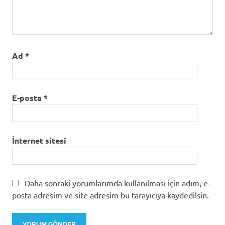
Ad
*
E-posta
*
İnternet sitesi
Daha sonraki yorumlarımda kullanılması için adım, e-
posta adresim ve site adresim bu tarayıcıya kaydedilsin.