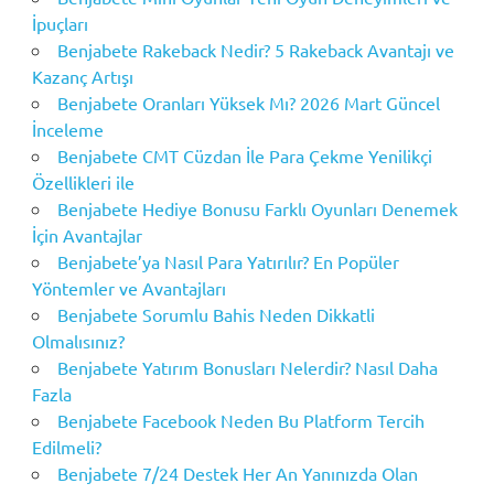
İpuçları
Benjabete Rakeback Nedir? 5 Rakeback Avantajı ve
Kazanç Artışı
Benjabete Oranları Yüksek Mı? 2026 Mart Güncel
İnceleme
Benjabete CMT Cüzdan İle Para Çekme Yenilikçi
Özellikleri ile
Benjabete Hediye Bonusu Farklı Oyunları Denemek
İçin Avantajlar
Benjabete’ya Nasıl Para Yatırılır? En Popüler
Yöntemler ve Avantajları
Benjabete Sorumlu Bahis Neden Dikkatli
Olmalısınız?
Benjabete Yatırım Bonusları Nelerdir? Nasıl Daha
Fazla
Benjabete Facebook Neden Bu Platform Tercih
Edilmeli?
Benjabete 7/24 Destek Her An Yanınızda Olan