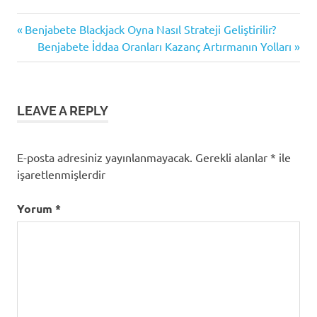
Bahis
Previous
Yazı
Benjabete Blackjack Oyna Nasıl Strateji Geliştirilir?
İmkanları
Post:
Next
Benjabete İddaa Oranları Kazanç Artırmanın Yolları
gezinmesi
Cashback
Post:
Avantajları
Slot
Oyunları
LEAVE A REPLY
E-posta adresiniz yayınlanmayacak.
Gerekli alanlar
*
ile
işaretlenmişlerdir
Yorum
*